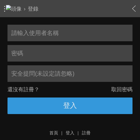
›
登錄
安全提問(未設定請忽略)
還沒有註冊？
取回密碼
登入
首頁
|
登入
|
註冊