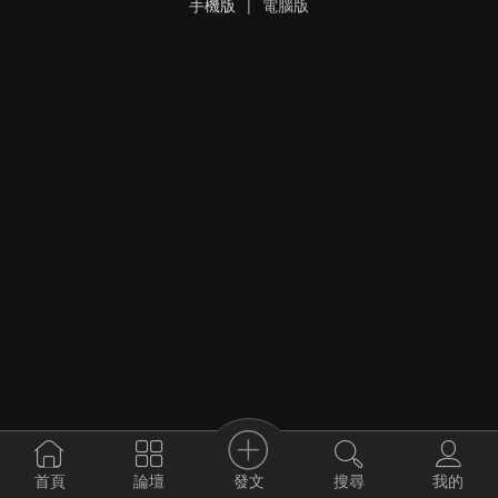
手機版
|
電腦版
發文
首頁
論壇
搜尋
我的