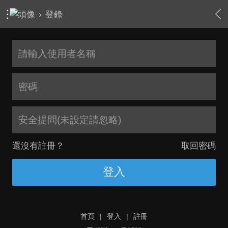
›
登錄
安全提問(未設定請忽略)
還沒有註冊？
取回密碼
登入
首頁
|
登入
|
註冊