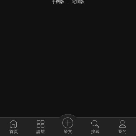
手機版
|
電腦版
發文
首頁
論壇
搜尋
我的