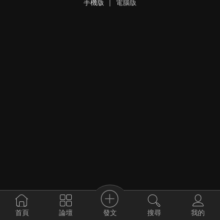
手機版
|
電腦版
發文
首頁
論壇
搜尋
我的