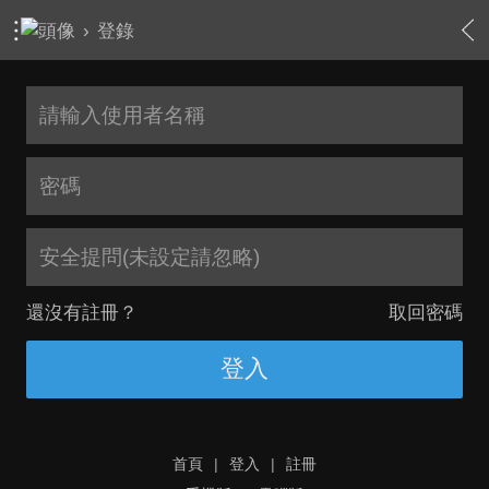
›
登錄
安全提問(未設定請忽略)
還沒有註冊？
取回密碼
登入
首頁
|
登入
|
註冊