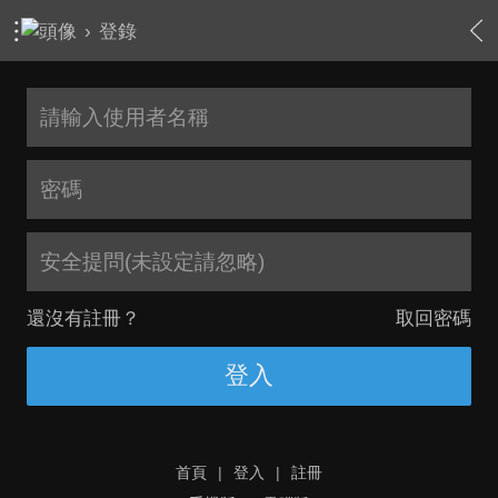
›
登錄
安全提問(未設定請忽略)
還沒有註冊？
取回密碼
登入
首頁
|
登入
|
註冊