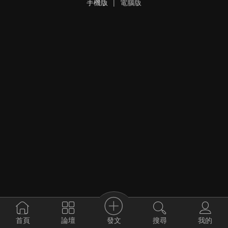
手機版
|
電腦版
發文
首頁
論壇
搜尋
我的