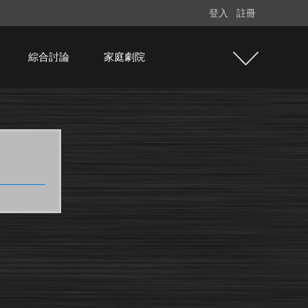
登入
註冊
綜合討論
家庭劇院