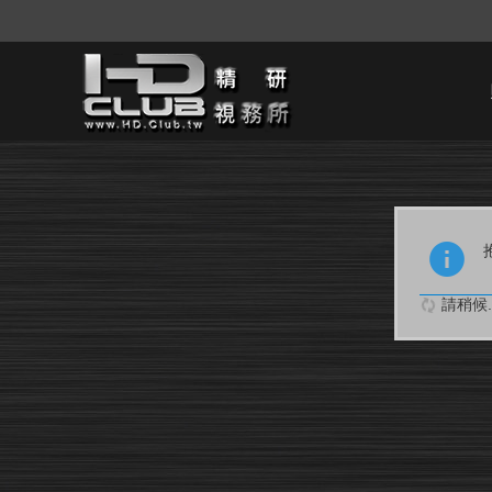
請稍候..