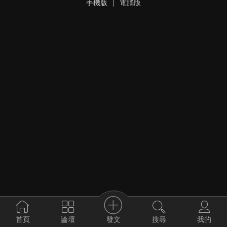
手機版
|
電腦版
發文
首頁
論壇
搜尋
我的