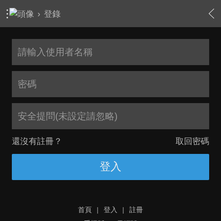
›
登錄
安全提問(未設定請忽略)
還沒有註冊？
取回密碼
登入
首頁
|
登入
|
註冊