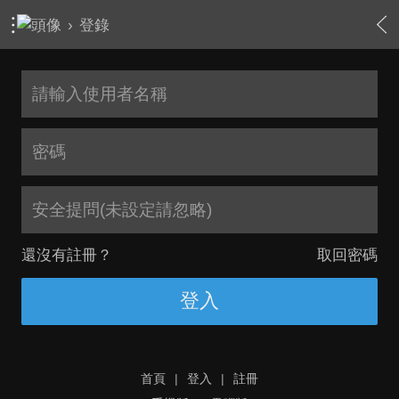
›
登錄
安全提問(未設定請忽略)
還沒有註冊？
取回密碼
登入
首頁
|
登入
|
註冊