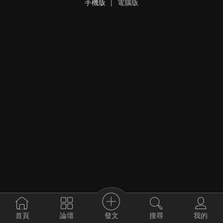
手機版
|
電腦版
發文
首頁
論壇
搜尋
我的