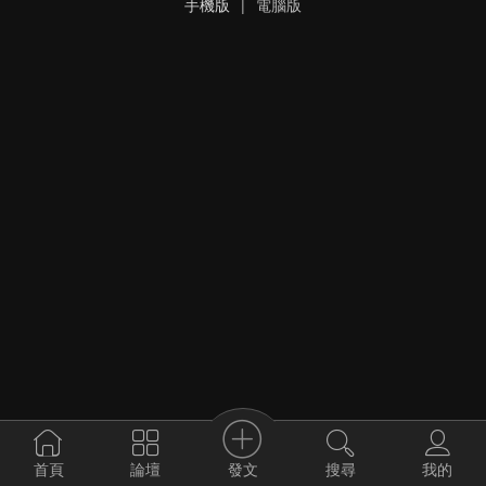
手機版
|
電腦版
發文
首頁
論壇
搜尋
我的