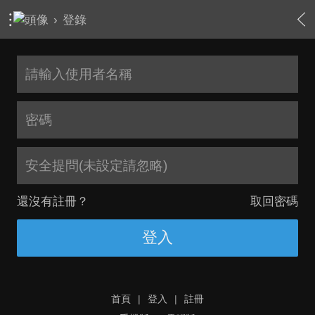
›
登錄
安全提問(未設定請忽略)
還沒有註冊？
取回密碼
登入
首頁
|
登入
|
註冊