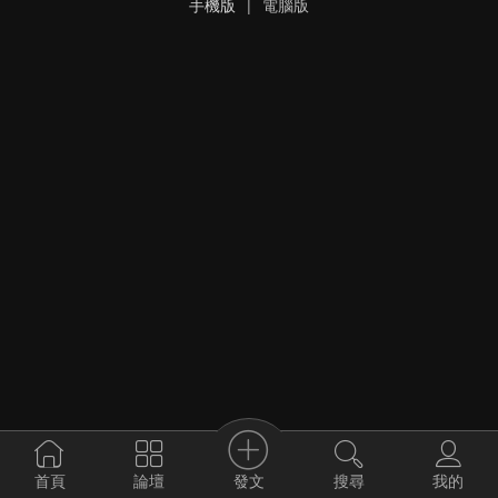
手機版
|
電腦版
發文
首頁
論壇
搜尋
我的