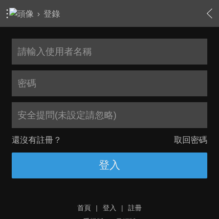
›
登錄
安全提問(未設定請忽略)
還沒有註冊？
取回密碼
登入
首頁
|
登入
|
註冊