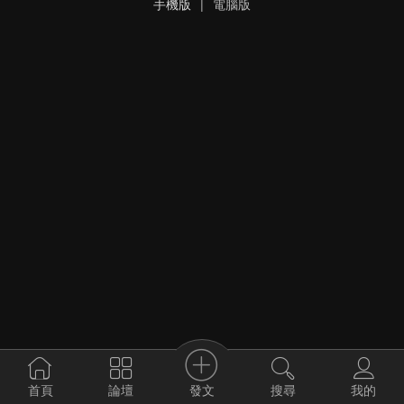
手機版
|
電腦版
發文
首頁
論壇
搜尋
我的