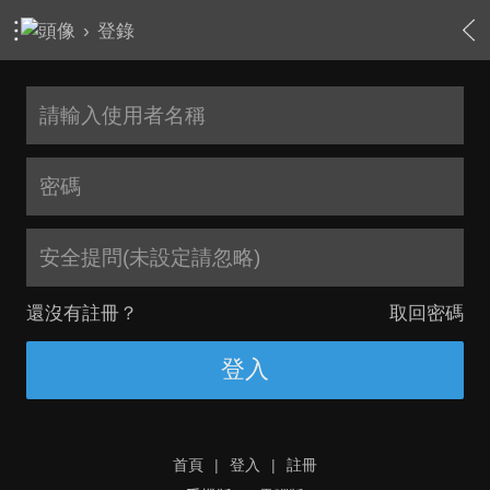
›
登錄
安全提問(未設定請忽略)
還沒有註冊？
取回密碼
登入
首頁
|
登入
|
註冊