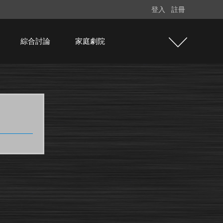
登入
註冊
綜合討論
家庭劇院