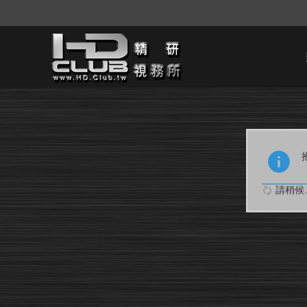
請稍候..