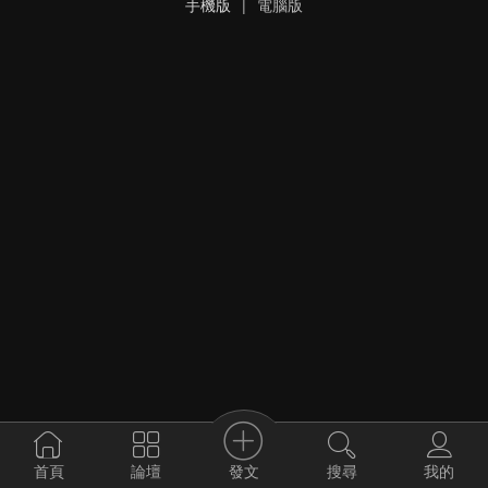
手機版
|
電腦版
發文
首頁
論壇
搜尋
我的