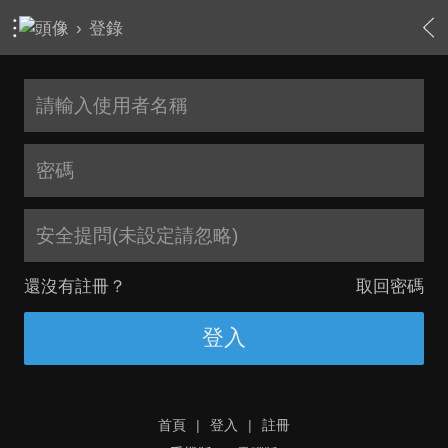
›
登錄
安全提問(未設定請忽略)
還沒有註冊？
取回密碼
登入
首頁
|
登入
|
註冊