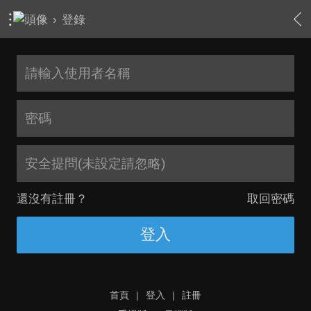
›
登錄
安全提問(未設定請忽略)
還沒有註冊？
取回密碼
登入
首頁
|
登入
|
註冊