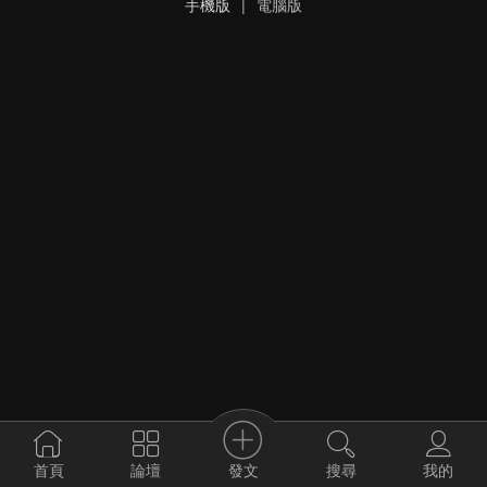
手機版
|
電腦版
發文
首頁
論壇
搜尋
我的