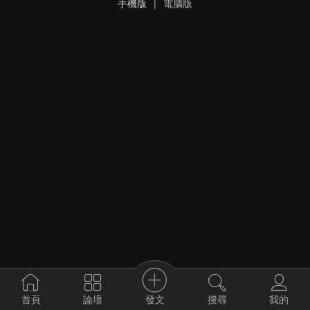
手機版
|
電腦版
發文
首頁
論壇
搜尋
我的