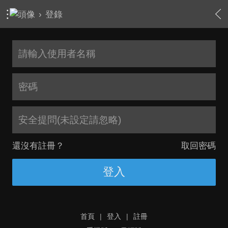
›
登錄
安全提問(未設定請忽略)
還沒有註冊？
取回密碼
登入
首頁
|
登入
|
註冊