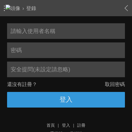
›
登錄
安全提問(未設定請忽略)
還沒有註冊？
取回密碼
登入
首頁
|
登入
|
註冊