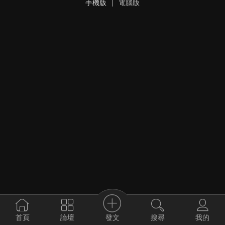
手機版
|
電腦版
發文
首頁
論壇
搜尋
我的