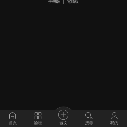
手機版
|
電腦版
發文
首頁
論壇
搜尋
我的