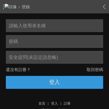
›
登錄
安全提問(未設定請忽略)
還沒有註冊？
取回密碼
登入
首頁
|
登入
|
註冊