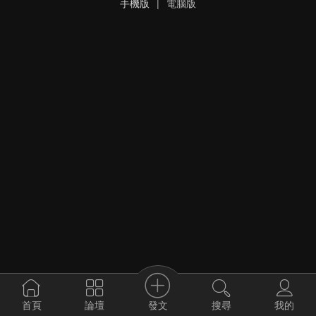
手機版
|
電腦版
發文
首頁
論壇
搜尋
我的