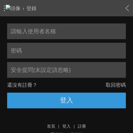
›
登錄
安全提問(未設定請忽略)
還沒有註冊？
取回密碼
登入
首頁
|
登入
|
註冊