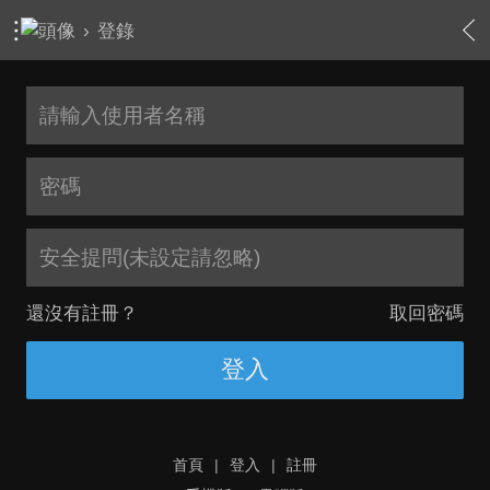
›
登錄
安全提問(未設定請忽略)
還沒有註冊？
取回密碼
登入
首頁
|
登入
|
註冊