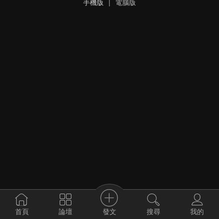
手機版
|
電腦版
發文
首頁
論壇
搜尋
我的