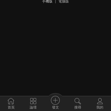
手機版
|
電腦版
發文
首頁
論壇
搜尋
我的