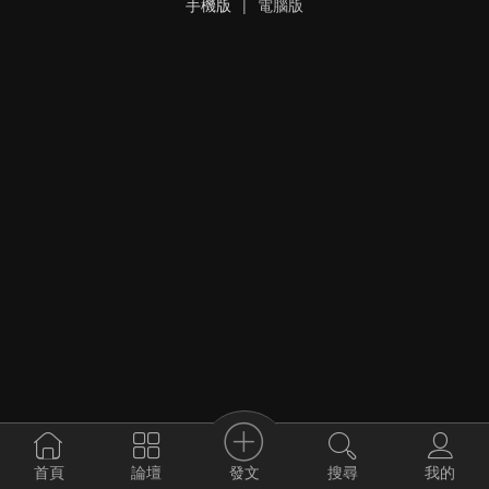
手機版
|
電腦版
發文
首頁
論壇
搜尋
我的