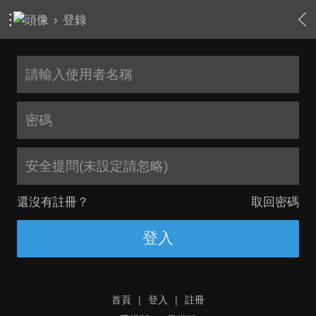
›
登錄
安全提問(未設定請忽略)
還沒有註冊？
取回密碼
登入
首頁
|
登入
|
註冊