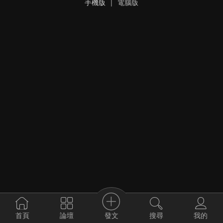
手機版
|
電腦版
發文
首頁
論壇
搜尋
我的