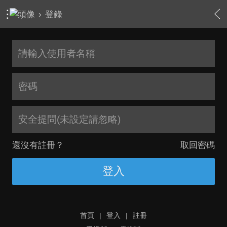
›
登錄
安全提問(未設定請忽略)
還沒有註冊？
取回密碼
登入
首頁
|
登入
|
註冊