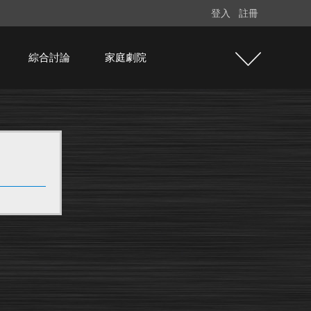
登入
註冊
綜合討論
家庭劇院