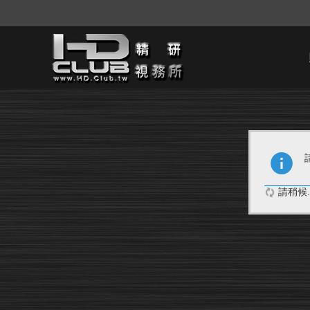
請稍候..