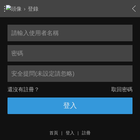
›
登錄
安全提問(未設定請忽略)
還沒有註冊？
取回密碼
登入
首頁
|
登入
|
註冊