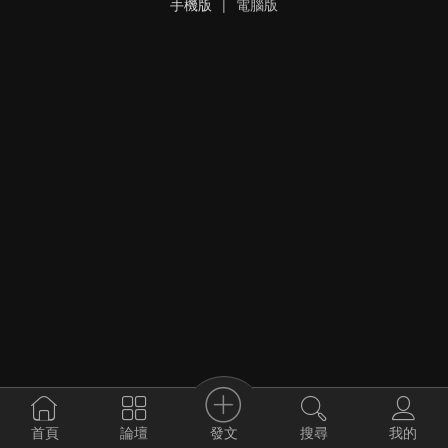
手機版
|
電腦版
發文
首頁
論壇
搜尋
我的