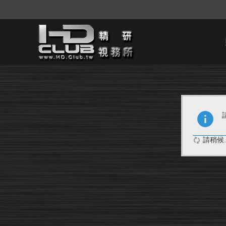
請稍候..