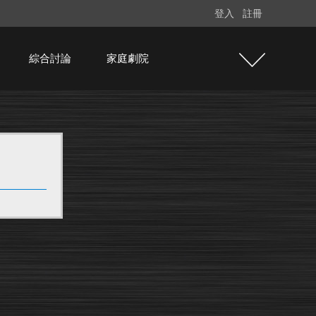
登入
註冊
綜合討論
家庭劇院