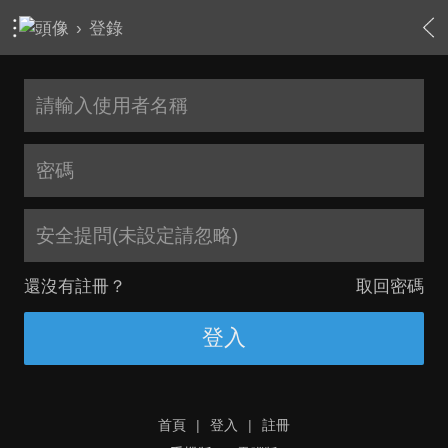
›
登錄
安全提問(未設定請忽略)
還沒有註冊？
取回密碼
登入
首頁
|
登入
|
註冊