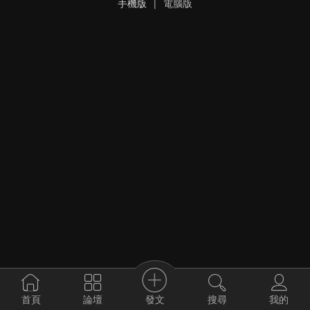
手機版
|
電腦版
發文
首頁
論壇
搜尋
我的