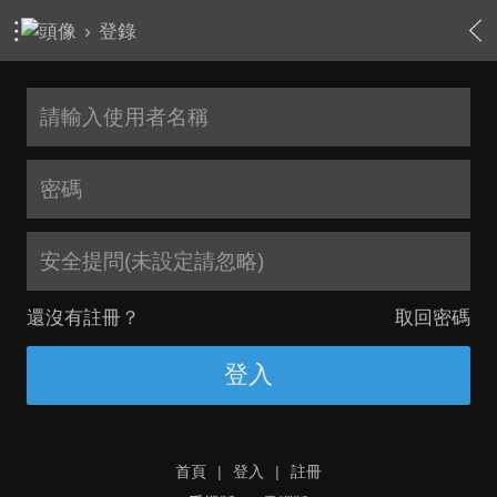
›
登錄
安全提問(未設定請忽略)
還沒有註冊？
取回密碼
登入
首頁
|
登入
|
註冊