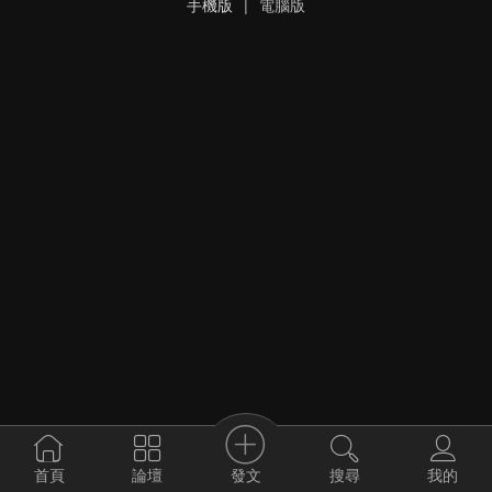
手機版
|
電腦版
發文
首頁
論壇
搜尋
我的