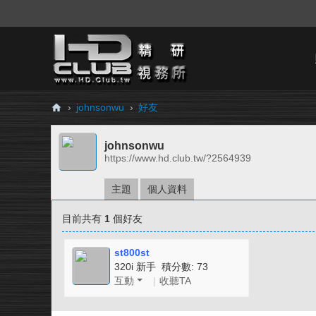
›
johnsonwu
›
好友
H
johnsonwu
D.
https://www.hd.club.tw/?2564939
Cl
ub
主題
個人資料
精
目前共有
1
個好友
研
視
st800st
320i 新手 積分數: 73
務
互動
|
收聽TA
所