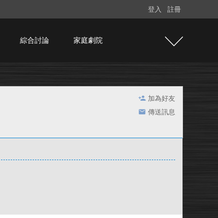
登入
註冊
綜合討論
家庭劇院
加為好友
傳送訊息