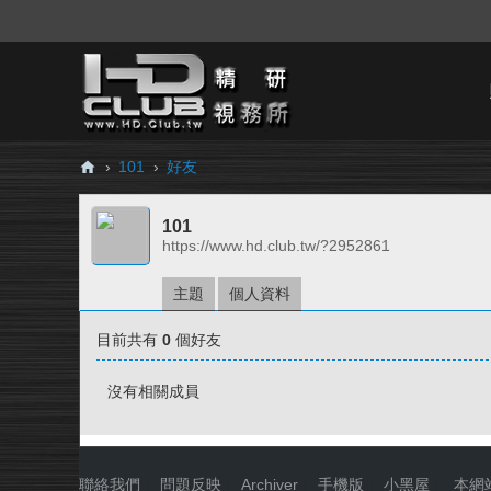
›
101
›
好友
H
101
D.
https://www.hd.club.tw/?2952861
Cl
ub
主題
個人資料
精
目前共有
0
個好友
研
視
沒有相關成員
務
所
聯絡我們
|
問題反映
|
Archiver
|
手機版
|
小黑屋
|
本網