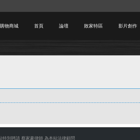
購物商城
首頁
論壇
敗家特區
影片創作
HTPC技術討論
站特別聘請
蔡家豪律師
為本站法律顧問