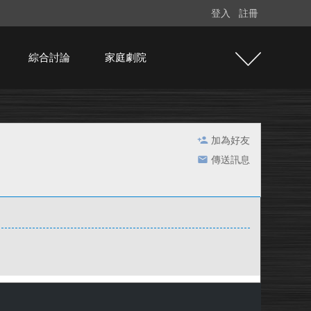
登入
註冊
綜合討論
家庭劇院
加為好友
傳送訊息