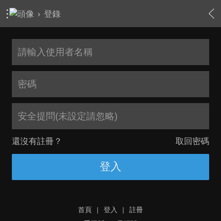
›
登錄
安全提問(未設定請忽略)
還沒有註冊？
取回密碼
登入
首頁
|
登入
|
註冊