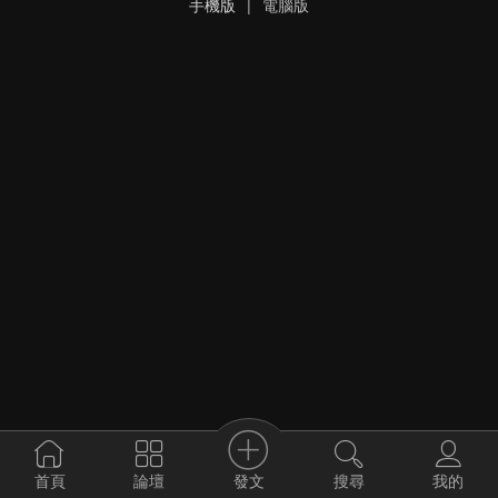
手機版
|
電腦版
發文
首頁
論壇
搜尋
我的