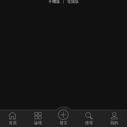
手機版
|
電腦版
發文
首頁
論壇
搜尋
我的