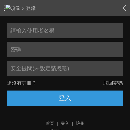
›
登錄
安全提問(未設定請忽略)
還沒有註冊？
取回密碼
登入
首頁
|
登入
|
註冊