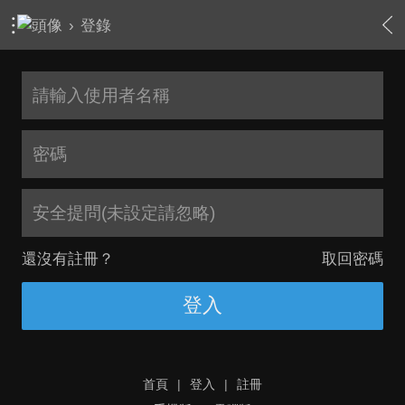
›
登錄
安全提問(未設定請忽略)
還沒有註冊？
取回密碼
登入
首頁
|
登入
|
註冊