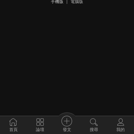
手機版
|
電腦版
發文
首頁
論壇
搜尋
我的