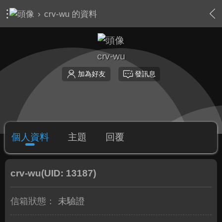
›
crv-wu 的資料
crv-wu
加為好友
發訊息
個人資料
主題
回覆
crv-wu
(UID: 13187)
信箱狀態：
未驗證