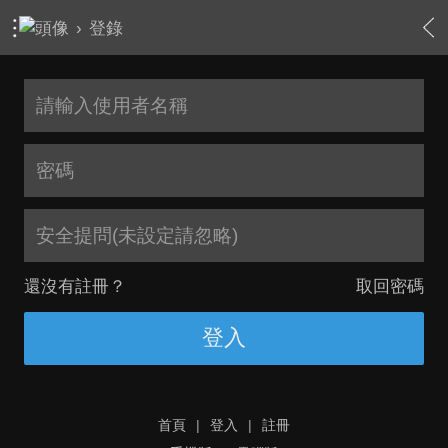
›
登錄
安全提問(未設定請忽略)
還沒有註冊？
取回密碼
登入
首頁
|
登入
|
註冊