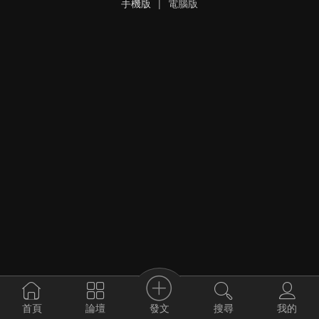
手機版
|
電腦版
發文
首頁
論壇
搜尋
我的