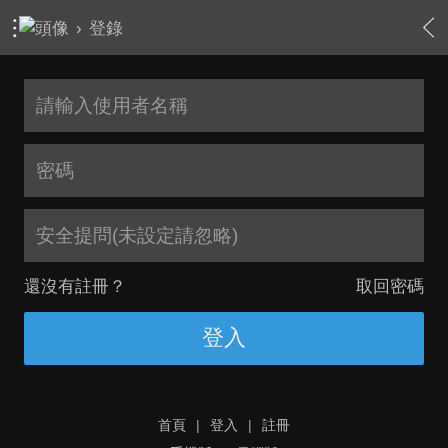
›
登錄
安全提問(未設定請忽略)
還沒有註冊？
取回密碼
登入
首頁
|
登入
|
註冊