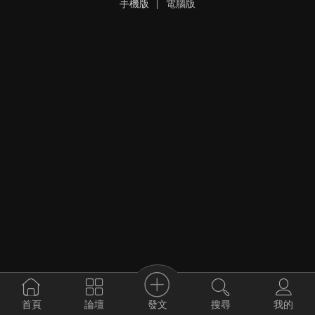
手機版
|
電腦版
發文
首頁
論壇
搜尋
我的