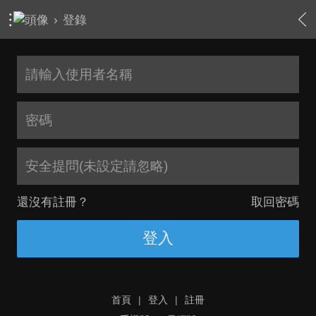
›
登錄
安全提問(未設定請忽略)
還沒有註冊？
取回密碼
登入
首頁
|
登入
|
註冊