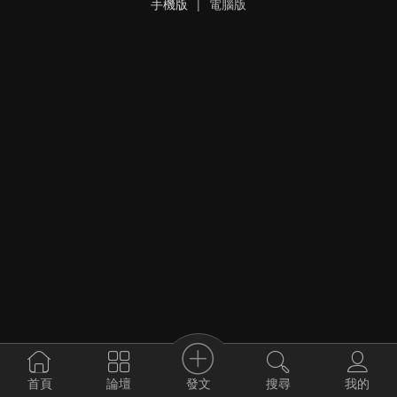
手機版
|
電腦版
發文
首頁
論壇
搜尋
我的