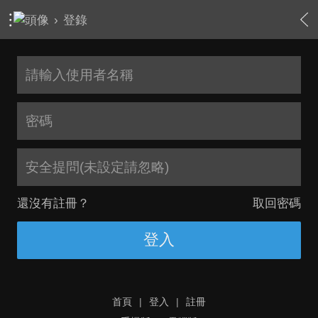
›
登錄
安全提問(未設定請忽略)
還沒有註冊？
取回密碼
登入
首頁
|
登入
|
註冊