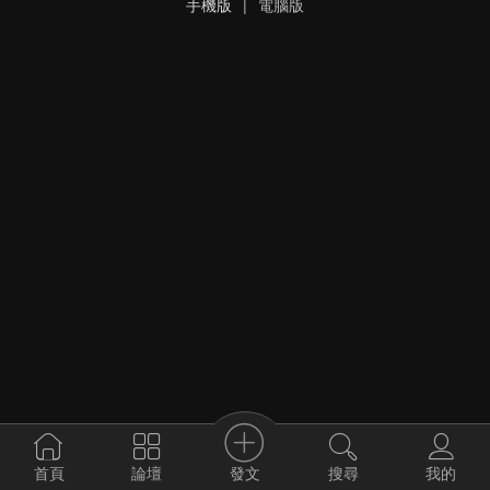
手機版
|
電腦版
發文
首頁
論壇
搜尋
我的