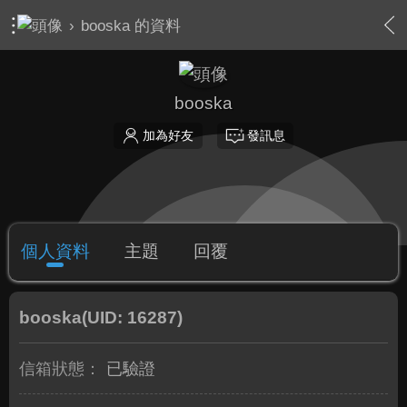
›
booska 的資料
booska
加為好友
發訊息
個人資料
主題
回覆
booska
(UID: 16287)
信箱狀態：
已驗證