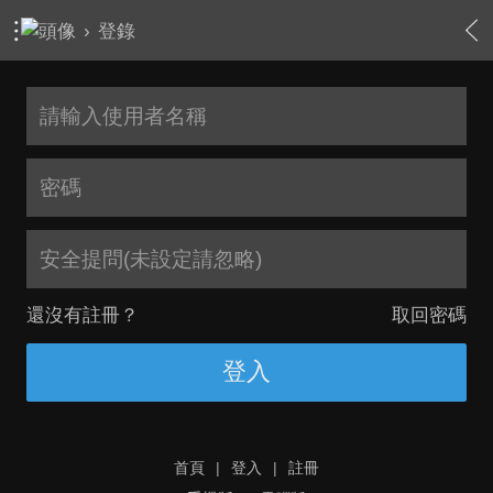
›
登錄
安全提問(未設定請忽略)
還沒有註冊？
取回密碼
登入
首頁
|
登入
|
註冊