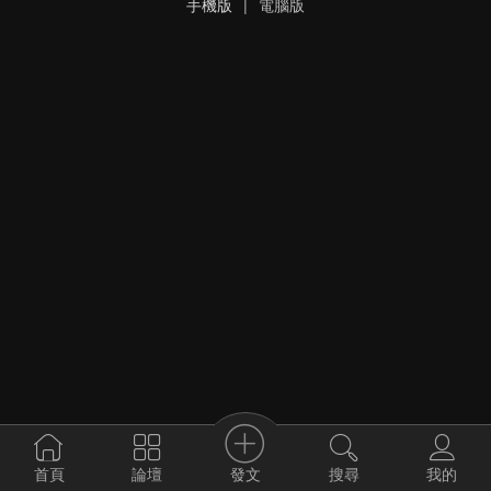
手機版
|
電腦版
發文
首頁
論壇
搜尋
我的