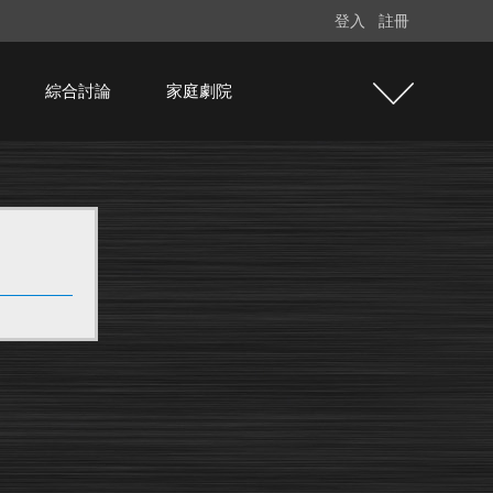
登入
註冊
綜合討論
家庭劇院