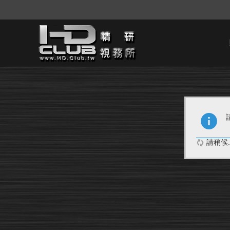
請稍候..