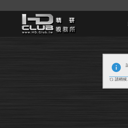
請稍候..