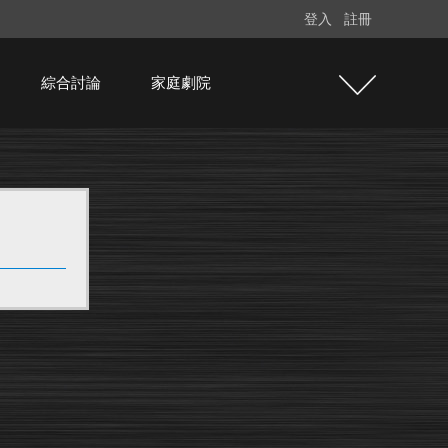
登入
註冊
綜合討論
家庭劇院