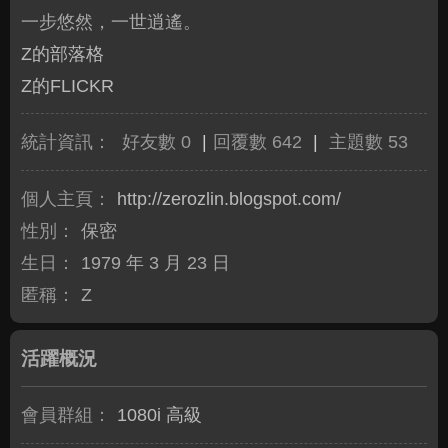
一步悠然，一世逍遙。
Z的部落格
Z的FLICKR
統計資訊：
好友數 0
|
回覆數 642
|
主題數 53
個人主頁：
http://zerozlin.blogspot.com/
性別：
保密
生日：
1979 年 3 月 23 日
匿稱：
Z
活躍概況
會員群組：
1080i 高級