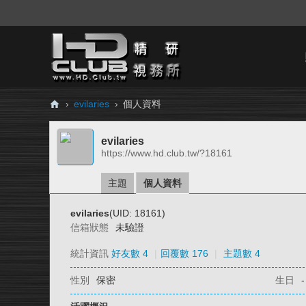
›
evilaries
›
個人資料
H
evilaries
D.
https://www.hd.club.tw/?18161
Cl
ub
主題
個人資料
精
evilaries
(UID: 18161)
研
信箱狀態
未驗證
視
統計資訊
好友數 4
|
回覆數 176
|
主題數 4
務
性別
保密
生日
-
所