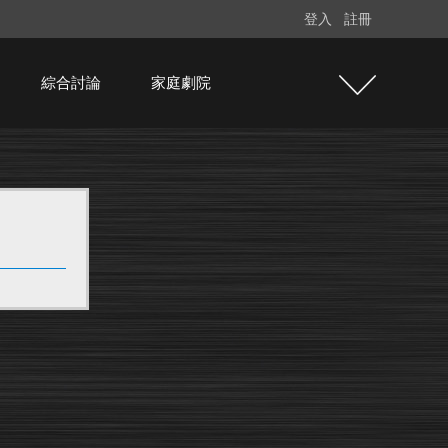
登入
註冊
綜合討論
家庭劇院