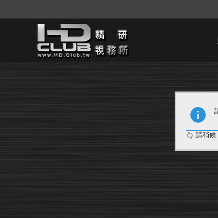
請稍候..