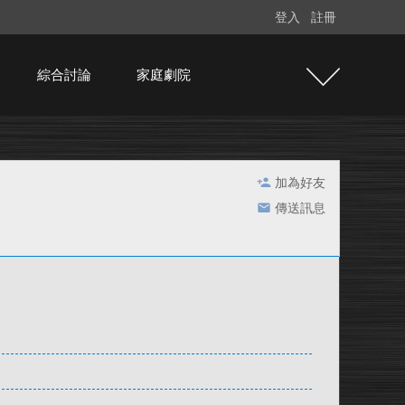
登入
註冊
綜合討論
家庭劇院
加為好友
傳送訊息