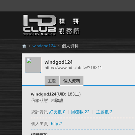
›
windgod124
›
個人資料
H
windgod124
D.
https://www.hd.club.tw/?18311
Cl
ub
主題
個人資料
精
windgod124
(UID: 18311)
研
信箱狀態
未驗證
視
統計資訊
好友數 0
|
回覆數 22
|
主題數 2
務
個人主頁
http://
所