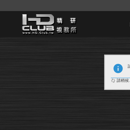
請稍候..