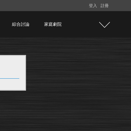
登入
註冊
綜合討論
家庭劇院