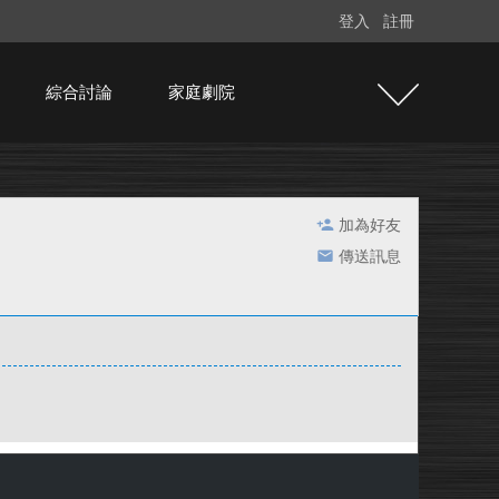
登入
註冊
綜合討論
家庭劇院
加為好友
傳送訊息