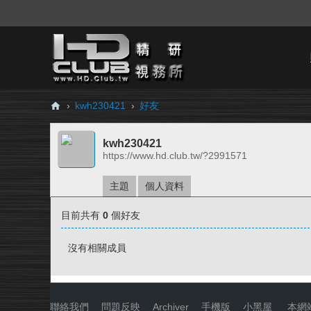
›
kwh230421
›
好友
H
kwh230421
D.
https://www.hd.club.tw/?2991571
Cl
ub
主題
個人資料
精
目前共有
0
個好友
研
視
沒有相關成員
務
所
聯絡我們
|
問題反映
|
Archiver
|
手機版
|
小黑屋
|
本網