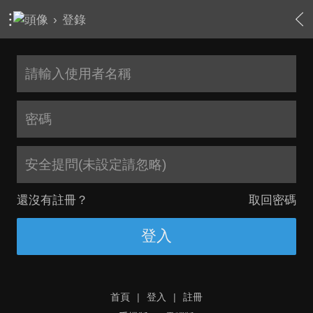
›
登錄
安全提問(未設定請忽略)
還沒有註冊？
取回密碼
登入
首頁
|
登入
|
註冊