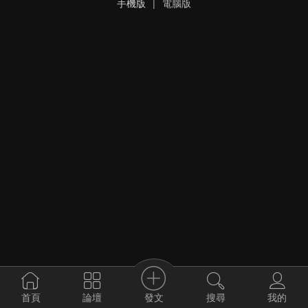
手機版
|
電腦版
發文
首頁
論壇
搜尋
我的