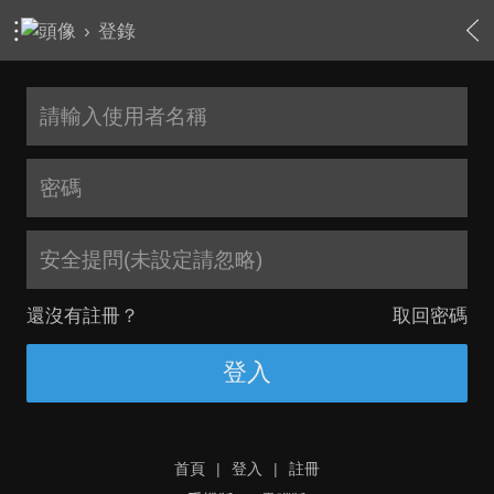
›
登錄
安全提問(未設定請忽略)
還沒有註冊？
取回密碼
登入
首頁
|
登入
|
註冊