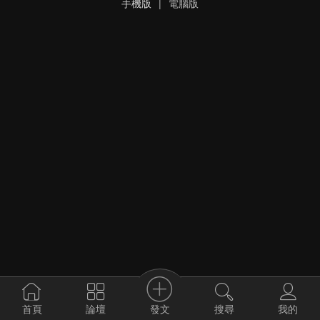
手機版
|
電腦版
發文
首頁
論壇
搜尋
我的