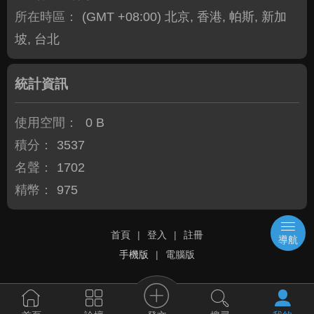
所在時區：
(GMT +08:00) 北京, 香港, 帕斯, 新加
坡, 台北
統計資訊
使用空間：
0 B
積分：
3537
名聲：
1702
精幣：
975
首頁
|
登入
|
註冊
導航
手機版
|
電腦版