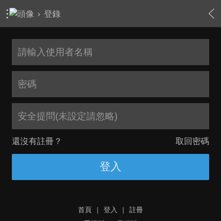
›
登錄
安全提問(未設定請忽略)
還沒有註冊？
取回密碼
登入
首頁
|
登入
|
註冊