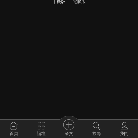
手機版
|
電腦版
發文
首頁
論壇
搜尋
我的